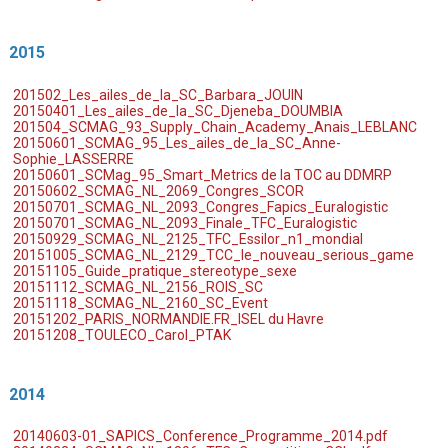
2015
201502_
Les_ailes_de_la_SC_
Barbara
_
JOUIN
20150401_
Les
_ailes_de_la_SC_
Djeneba
_
DOUMBIA
201504_
SCMAG
_93_
Supply
_
Chain
_
Academy
_
Anais
_
LEBLANC
20150601_
SCMAG
_95_Les_ailes_de_la_SC_
Anne-
Sophie
_
LASSERRE
20150601_
SCMag
_95_
Smart
_
Metrics
de la TOC au
DDMRP
20150602_
SCMAG
_NL_2069_Congres_
SCOR
20150701_
SCMAG
_NL_2093_Congres_
Fapics
_
Euralogistic
20150701_
SCMAG
_NL_2093_Finale_TFC_
Euralogistic
20150929_
SCMAG
_NL_2125_TFC_
Essilor
_n1_mondial
20151005_
SCMAG
_NL_2129_TCC_le_nouveau_
serious
_
game
20151105_
Guide_pratique_
stereotype
_sexe
20151112_
SCMAG
_NL_2156_ROIS_SC
20151118_SCMAG_NL_2160_SC_Event
20151202_
PARIS_NORMANDIE.FR_
ISEL
du Havre
20151208_
TOULECO
_
Carol
_
PTAK
2014
20140603-01_SAPICS_Conference_Programme_2014.pdf