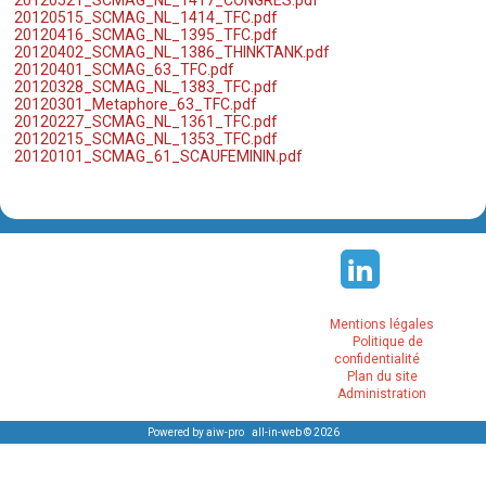
20120515_SCMAG_NL_1414_TFC.pdf
20120416_SCMAG_NL_1395_TFC.pdf
20120402_SCMAG_NL_1386_THINKTANK.pdf
20120401_SCMAG_63_TFC.pdf
20120328_SCMAG_NL_1383_TFC.pdf
20120301_Metaphore_63_TFC.pdf
20120227_SCMAG_NL_1361_TFC.pdf
20120215_SCMAG_NL_1353_TFC.pdf
20120101_SCMAG_61_SCAUFEMININ.pdf
Mentions légales
Politique de
confidentialité
Plan du site
Administration
Powered by aiw-pro
|
all-in-web © 2026