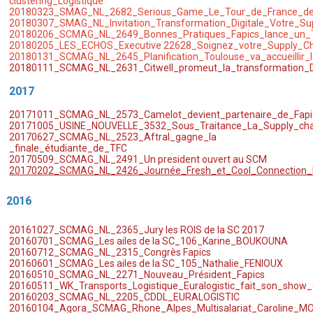
clustering_Logistique
20180323_SMAG_NL_2682_Serious_Game_Le_Tour_de_France_de_
20180307_SMAG_NL_Invitation_Transformation_Digitale_Votre_Su
20180206_SCMAG_NL_2649_Bonnes_Pratiques_Fapics_lance_un
20180205_LES_ECHOS_Executive 22628_Soignez_votre_Supply_Cha
20180131_SCMAG_NL_2645_Planification_Toulouse_va_accueillir_
20180111_SCMAG_NL_2631_Citwell_promeut_la_transformation
2017
20171011_SCMAG_NL_2573_Camelot_devient_partenaire_de_Fapi
20171005
_USINE_NOUVELLE_3532_Sous_Traitance_La_Supply_cha
20170627_SCMAG
_NL_2523_Aftral_gagne_la
_finale_étudiante_de_TFC
20170509_SCMAG_NL_2491_Un president ouvert au SCM
20170202_SCMAG_NL_2426_Journée_Fresh_et_Cool_Connection
2016
20161027_SCMAG_NL_2365_Jury les ROIS de la SC 2017
20160701_SCMAG_Les ailes de la SC_106_Karine_BOUKOUNA
​20160712_SCMAG_NL_2315_Congrès Fapics
20160601_SCMAG_Les ailes de la SC_105_Nathalie_FENIOUX
20160510_
SCM
AG
_NL_2271_Nouveau_
Président_
Fapics
20160511_
WK
_Transports_Logistique_
Euralogistic
_fait_son_show_
20160203_SCMAG_NL_2205_CDDL_EURALOGISTIC
20160104_
Agora
_
SCMAG
_
Rhone
_Alpes_
Multisalariat
_
Caroline
_
MO