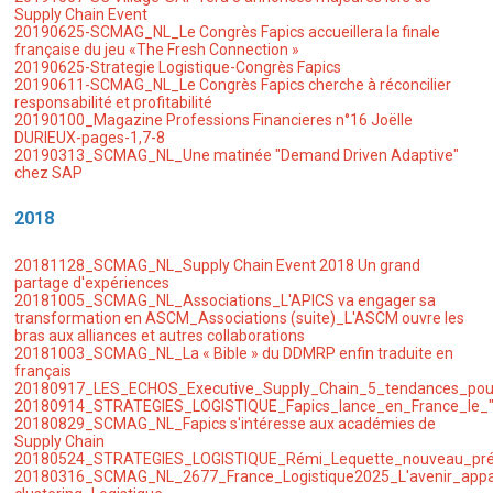
Supply Chain Event
20190625-SCMAG_NL_Le Congrès Fapics accueillera la finale
française du jeu «The Fresh Connection »
20190625-Strategie Logistique-Congrès Fapics
20190611-SCMAG_NL_Le Congrès Fapics cherche à réconcilier
responsabilité et profitabilité
20190100_Magazine Professions Financieres n°16 Joëlle
DURIEUX-pages-1,7-8
20190313_SCMAG_NL_Une matinée "Demand Driven Adaptive"
chez SAP
2018
20181128_SCMAG_NL_Supply Chain Event 2018 Un grand
partage d'expériences
20181005_SCMAG_NL_Associations_L'APICS va engager sa
transformation en ASCM_Associations (suite)_L'ASCM ouvre les
bras aux alliances et autres collaborations
20181003_SCMAG_NL_La « Bible » du DDMRP enfin traduite en
français
20180917_LES_ECHOS_Executive_Supply_Chain_5_tendances_pour
20180914
_STRATEGIES_LOGISTIQUE_Fapics_lance_en_France_le_
20180829_SCMAG_NL_Fapics s'intéresse aux académies de
Supply Chain
20180524_STRATEGIES_LOGISTIQUE_Rémi_Lequette_nouveau_pré
20180316_SCMAG_NL_2677_France_Logistique2025_L'avenir_appart