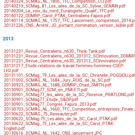
20140324_SCMAG_NL_1806_TFC_Competition_CCI.pdf
20140219_SCMag_81_Les_ailes_de_la_SC_Sylvie_GENAIN.pdf
20140204_La_voix_du_nord_Euralogistic_Qualif_TFC.pdf
20140122_DDMRP_Carol_PTAK_Centraliens-Fapics.pdf
20140114_SCMAG_NL_1757_TFC_Lancement_competition_2014.p
20131226_CNS_Arrêté_JO_portant_nomination_version_lisible.pdf
2013
20131231_Revue_Centraliens_n630_Think-Tank.pdf
20131231_Revue_Centraliens_n630_201312_SCInnovation_DDMRP
20131231_Revue_Centraliens_n630_201312_SCInnovation.pdf
20131217_Etude-relations-de-travail-femmes-hommes-CSEP-
LH2.pdf
20131101_SCMag_79_Les_ailes_de_la_SC_Christelle_POGGIOLI.pd
20131002_SCMAG_NL_1684_Jury_ROIS_de_la_SC.pdf
20130923_SCMAG_NL_1688_DDMRP_Chad_SMITH.pdf
20130901_SCMag77_SCM_en_PMI-ETI.pdf
20130901_SCMag77_les_ailes_de_la_SC_Florence_PRATLONG.pdf
20130901_SCMag77_Etude_S&OP.pdf
20130901_SCMag77_Congres_Fapics_2013.pdf
20130703_SCMAG_NL_1660_TFC_Competition_entreprises_Finale_
20130622_SCMAG_75_Reseauter.pdf
20130622_SCMag 75_Les ailes_de_la_SC_Carol_PTAK.pdf
20130622_SCMag_75_Les_ailes_de_la_SC_Carol_PTAK-
English.pdf
20130616_SCMAG_NL_1642_CNS_lancement.JPG