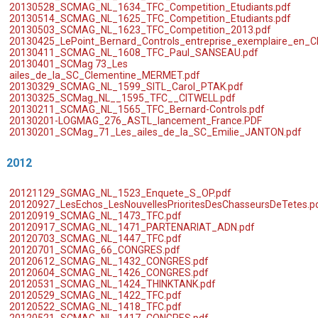
20130528_SCMAG_NL_1634_TFC_Competition_Etudiants.pdf
20130514_SCMAG_NL_1625_TFC_Competition_Etudiants.pdf
20130503_SCMAG_NL_1623_TFC_Competition_2013.pdf
20130425_LePoint_Bernard_Controls_entreprise_exemplaire_en_C
20130411_SCMAG_NL_1608_TFC_Paul_SANSEAU.pdf
20130401_SCMag 73_Les
ailes_de_la_SC_Clementine_MERMET.pdf
20130329_SCMAG_NL_1599_SITL_Carol_PTAK.pdf
20130325_SCMag_NL__1595_TFC__CITWELL.pdf
20130211_SCMAG_NL_1565_TFC_Bernard-Controls.pdf
20130201-LOGMAG_276_ASTL_lancement_France.PDF
20130201_SCMag_71_Les_ailes_de_la_SC_Emilie_JANTON.pdf
2012
20121129_SGMAG_NL_1523_Enquete_S_OP.pdf
20120927_LesEchos_LesNouvellesPrioritesDesChasseursDeTetes.p
20120919_SCMAG_NL_1473_TFC.pdf
20120917_SCMAG_NL_1471_PARTENARIAT_ADN.pdf
20120703_SCMAG_NL_1447_TFC.pdf
20120701_SCMAG_66_CONGRES.pdf
20120612_SCMAG_NL_1432_CONGRES.pdf
20120604_SCMAG_NL_1426_CONGRES.pdf
20120531_SCMAG_NL_1424_THINKTANK.pdf
20120529_SCMAG_NL_1422_TFC.pdf
20120522_SCMAG_NL_1418_TFC.pdf
20120521_SCMAG_NL_1417_CONGRES.pdf