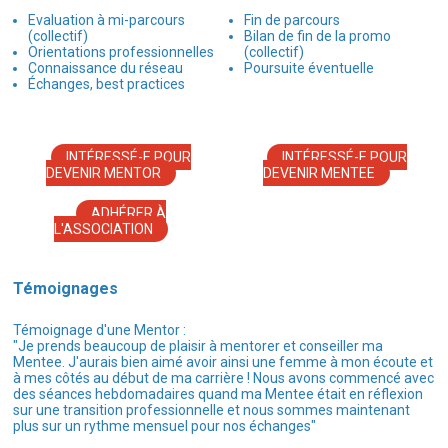
Evaluation à mi-parcours
Fin de parcours
(collectif)
Bilan de fin de la promo
Orientations professionnelles
(collectif)
Connaissance du réseau
Poursuite éventuelle
Échanges, best practices
INTÉRESSÉ-E POUR
INTÉRESSÉ-E POUR
DEVENIR MENTOR
DEVENIR MENTEE
ADHÉRER À
L'ASSOCIATION
Témoignages
Témoignage d'une Mentor :
"Je prends beaucoup de plaisir à mentorer et conseiller ma
Mentee. J'aurais bien aimé avoir ainsi une femme à mon écoute et
à mes côtés au début de ma carrière ! Nous avons commencé avec
des séances hebdomadaires quand ma Mentee était en réflexion
sur une transition professionnelle et nous sommes maintenant
plus sur un rythme mensuel pour nos échanges"