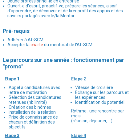
Jeune professionnel-le en entreprise
Ouvert-e d’esprit, proactif-ve, prépare les séances, a soif
d’apprendre, de découvrir et de tirer profit des appuis et des
savoirs partagés avec le/la Mentor
Pré-requis
Adhérer à AfrSCM
Accepter la
charte
du mentorat de l'AfrSCM
Le parcours sur une année : fonctionnement par
"promo"
Etape 1
Etape 2
Appel à candidatures avec
Vitesse de croisière
lettre de motivation
Echange sur les parcours et
Sélection des candidatures
les expériences
retenues (nb limité)
Identification du potentiel
Création des binômes
Rythme : une rencontre par
Installation de la relation
mois
Prise de connaissance de
(réunion, déjeuner, …)
chacun et définition des
objectifs
Etape 3
Etape 4