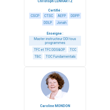
Christoph LENHARTZ
Certifié :
CSCP
CTSC
AEFP
DDPP
DDLP
Jonah
Enseigne :
Master instructeur DDI tous
programmes
TFC et TFC DDS&OP
TCC
TBC
TOC Fundamentals
Caroline MONDON