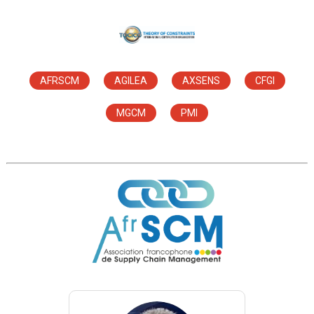
AFRSCM
AGILEA
AXSENS
CFGI
MGCM
PMI