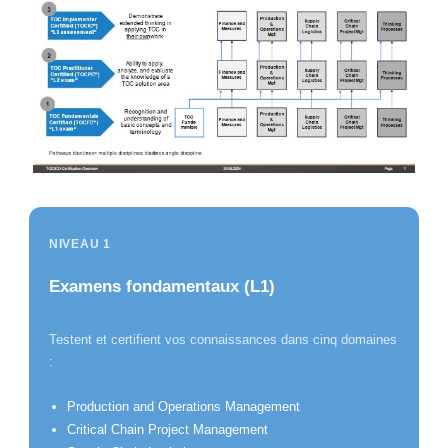
NIVEAU 1
Examens fondamentaux (L1)
Testent et certifient vos connaissances dans cinq domaines
:
Production and Operations Management
Critical Chain Project Management