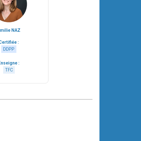
milie NAZ
Certifiée :
DDPP
Enseigne :
TFC