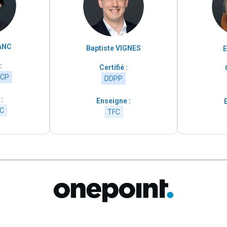
ANC
Baptiste VIGNES
E
:
Certifié :
CP
DDPP
:
Enseigne :
C
TFC