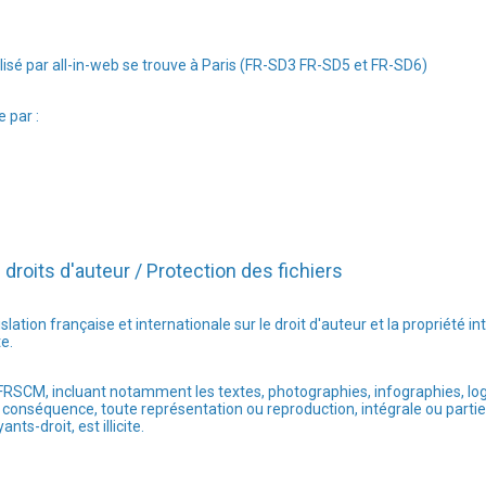
isé par all-in-web se trouve à Paris (FR-SD3 FR-SD5 et FR-SD6)
 par :
 droits d'auteur / Protection des fichiers
ation française et internationale sur le droit d'auteur et la propriété in
te.
AFRSCM, incluant notamment les textes, photographies, infographies, l
n conséquence, toute représentation ou reproduction, intégrale ou partiell
s-droit, est illicite.