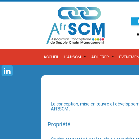
ACCUEIL
L'AfrSCM
ADHERER
ÉVÉNEMEN
La conception, mise en œuvre et développement
AFRSCM .
Propriété