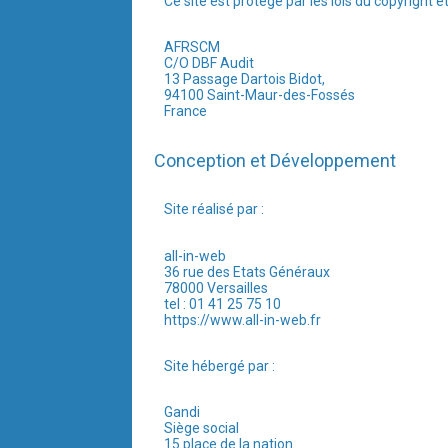
Ce site est protégé par les lois du copyright 
AFRSCM
C/O DBF Audit
13 Passage Dartois Bidot,
94100 Saint-Maur-des-Fossés
France
Conception et Développement
Site réalisé par :
all-in-web
36 rue des Etats Généraux
78000 Versailles
tel : 01 41 25 75 10
https://www.all-in-web.fr
Site hébergé par :
Gandi
Siège social
15 place de la nation