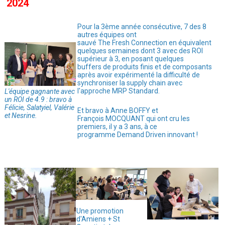
2024
Pour la 3ème année consécutive, 7 des 8
autres équipes ont
sauvé The Fresh Connection en équivalent
quelques semaines dont 3 avec des ROI
supérieur à 3, en posant quelques
buffers de produits finis et de composants
après avoir expérimenté la difficulté de
synchroniser la supply chain avec
l'approche MRP Standard.
L'équipe gagnante avec
un ROI de 4.9 : bravo à
Félicie, Salatyiel, Valérie
Et bravo à Anne BOFFY et
et Nesrine.
François MOCQUANT qui ont cru les
premiers, il y a 3 ans, à ce
programme Demand Driven innovant !
Une promotion
d'Amiens + St