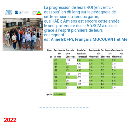
La progression de leurs ROI (en vert ci-
dessous) en dit long sur la pédagogie de
cette version du serious game,
que l’IAE d’Amiens est encore cette année
le seul partenaire école AfrSCM à utiliser,
grâce à l’esprit pionniers de leurs
enseignant-
es :
Anne BOFFY, François MOCQUANT et M
------------------------------------
2022