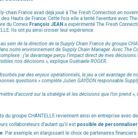
pply-chain France avait déjà joué à The Fresh Connection en nove
des Hauts de France. Cette fois elle a tenté l’aventure avec The 
mbre du Comex
François JEAN
a expérimenté The Fresh Connect
. Ils ont pu ainsi croiser leur expérience.
au sein de la direction de la Supply Chain France du groupe CHAN
 dans notre environnement de Supply Chain Manager. Avec The Coo
 complexe : j’ai davantage perçu l’impact direct de mes décisions s
isibles nos décisions », explique Guënaele ROGER.
rbés par des enjeux opérationnels, le jeu a cet avantage de nous
s bonnes questions » complète Julien GAYDON responsable Supply 
mettre d’accord sur la stratégie et les décisions que l’on prend »,
ipants du groupe CHANTELLE reviennent ainsi en entreprise avec 
eurs collaborateurs d’autant qu’il est
possible de personnaliser 
se
. Par exemple en élargissant le choix de partenaires financiers.