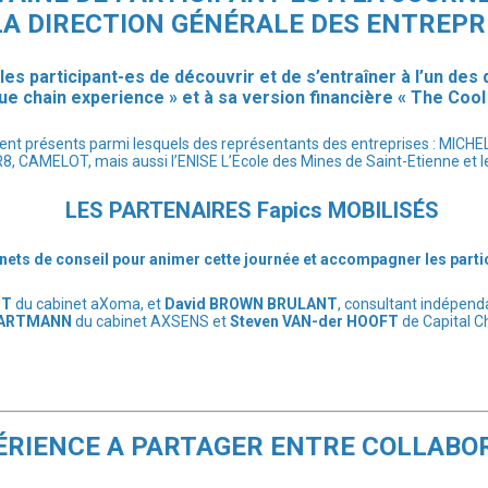
LA DIRECTION GÉNÉRALE DES ENTREPR
les participant-es de découvrir et de s’entraîner à l’un des
lue chain experience » et à sa version financière « The Cool
ient présents parmi lesquels des représentants des entreprises : MICH
AMELOT, mais aussi l’ENISE L’Ecole des Mines de Saint-Etienne et le
LES PARTENAIRES Fapics MOBILISÉS
nets de conseil pour animer cette journée et accompagner les partici
OT
du cabinet aXoma, et
David BROWN BRULANT
, consultant indépenda
 HARTMANN
du cabinet AXSENS et
Steven VAN-der HOOFT
de Capital C
ÉRIENCE A PARTAGER ENTRE COLLABO