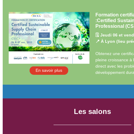
Formation certif
:
Certified Susta
Professional (C
🗓️ Jeudi 06 et ve
📍 À Lyon (lieu pré
Obtenez une certifi
pleine croissance à l
direct avec les pro
En savoir plus
développement dura
Les salons