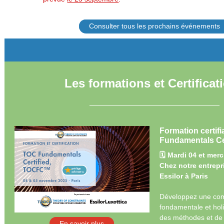
Consulter tous les prochains événements
Les formations et Certificat
Formation certif
Fundamentals Ce
🗓️ Mardi 04 et me
Chez notre entrepr
Essilor à Paris
Développez une co
fondamentale et hol
des méthodes et de 
En savoir plus