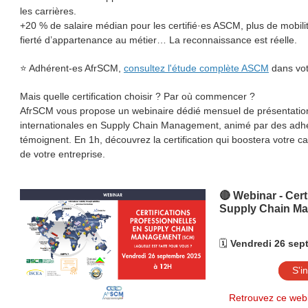
les carrières.
+20 % de salaire médian pour les certifié·es ASCM, plus de mobili
fierté d’appartenance au métier… La reconnaissance est réelle.
⭐ Adhérent-es AfrSCM,
consultez l'étude complète ASCM
dans vot
Mais quelle certification choisir ? Par où commencer ?
AfrSCM vous propose un webinaire dédié mensuel de présentation 
internationales en Supply Chain Management, animé par des adhér
témoignent. En 1h, découvrez la certification qui boostera votre car
de votre entreprise.
🔴 Webinar - Cert
Supply Chain M
🗓️
Vendredi 26 sep
S'i
Retrouvez ce webi