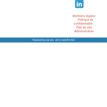
Mentions légales
Politique de
confidentialité
Plan du site
Administration
Powered by aiw-pro
|
all-in-web © 2026