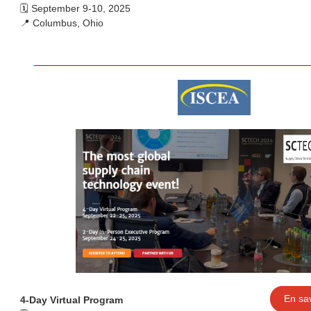
🗓️ September 9-10, 2025
📍 Columbus, Ohio
En sav
4-Day Virtual Program