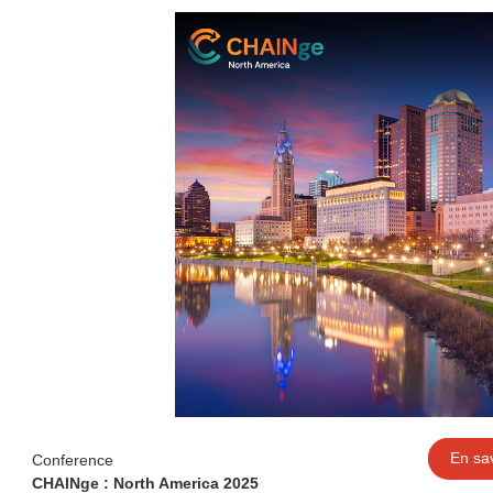
En sav
Conference
CHAINge : North America 2025