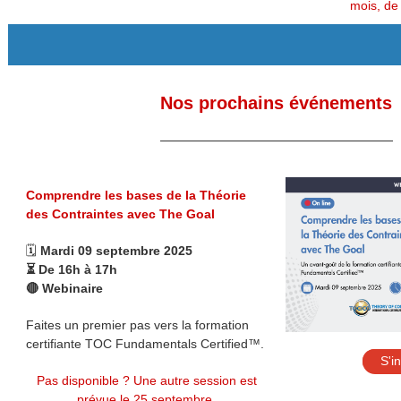
mois, de
Nos prochains événements
Comprendre les bases de la Théorie
des Contraintes avec The Goal
🗓️
Mardi 09 septembre 2025
⏳ De 16h à 17h
🔴 Webinaire
Faites un premier pas vers la formation
certifiante TOC Fundamentals Certified™.
S'i
Pas disponible ? Une autre session est
prévue
le 25 septembre
.