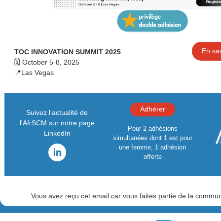
En sav
TOC INNOVATION SUMMIT 2025
🗓️ October 5-8, 2025
📍Las Vegas
Adhérer
Suivez l'actualité de
l'AfrSCM sur notre page
Pour 2 adhésions
LinkedIn
simultanées dont 1 est pour
une femme, 1 adhésion
offerte
Vous avez reçu cet email car vous faites partie de la comm