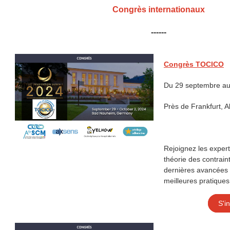
Congrès internationaux
------
Congrès TOCICO
Du 29 septembre au
Près de Frankfurt, 
Rejoignez les exper
théorie des contrain
dernières avancées 
meilleures pratiques
S'i