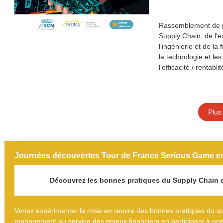
Rassemblement de p
Supply Chain, de l'ex
l'ingénierie et de la
la technologie et le
l'efficacité / rentablit
Plus 
Journées découvertes Tour de France Serious Game 
Découvrez les bonnes pratiques du Supply Chain e
Venez expérimenter la mise en œuvre des bonnes pratiques du su
management au service des enjeux financiers en participant à no