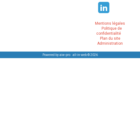
Mentions légales
Politique de
confidentialité
Plan du site
Administration
Powered by aiw-pro
|
all-in-web © 2026