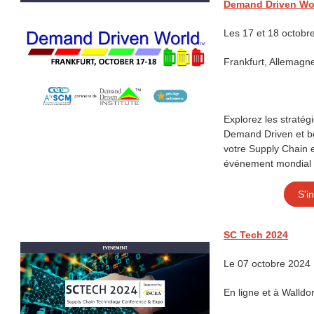
Demand Driven Wo
Les 17 et 18 octob
Frankfurt, Allemagn
Explorez les stratég
Demand Driven et boo
votre Supply Chain e
événement mondial 
S'i
SC Tech 2024
Le 07 octobre 2024
En ligne et à Walldo