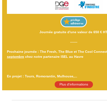
Journée gratuite d'une valeur de 650 € HT
------
Prochaine journée : The Fresh, The Blue et The Cool Connec
septembre
chez notre partenaire ISEL au Havre
En projet : Tours, Romorantin, Mulhouse,...
Plus d'informations