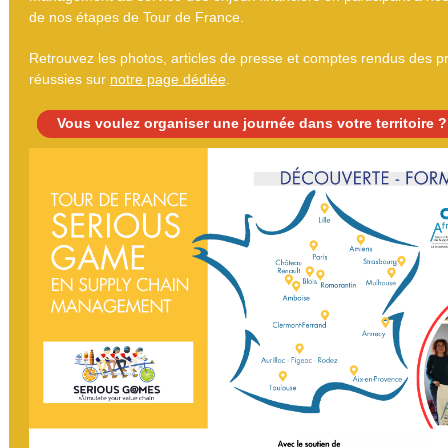
de nos étapes de Tour de France.
Retrouvez les photos, articles de presse et comptes rendus des 
réussies sur
notre page dédiée
.
Vous voulez organiser une journée dans votre territoire