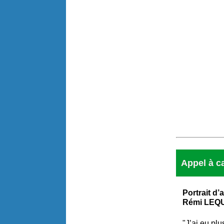
Appel à c
Portrait d’
Rémi LEQ
"J’ai eu plu