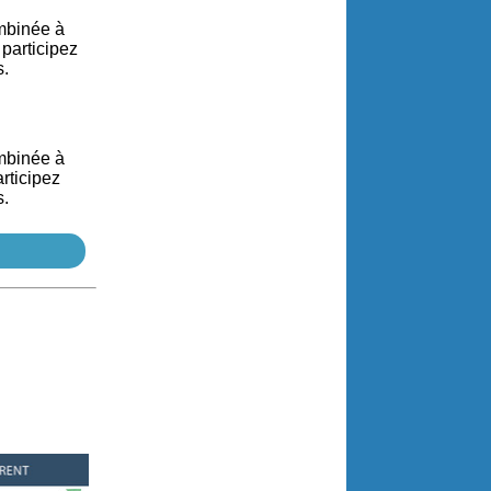
mbinée à
participez
s.
mbinée à
rticipez
s.