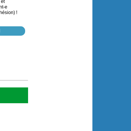
 et
nt-e
hésion) !
N