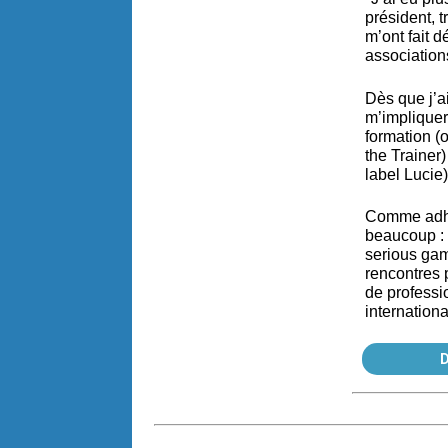
président, t
m’ont fait 
association
Dès que j’ai
m’impliquer
formation (
the Trainer
label Lucie
Comme adhé
beaucoup : c
serious gam
rencontres 
de professio
internation