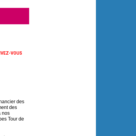
RIVEZ-VOUS
inancier des
ment des
à nos
pes Tour de