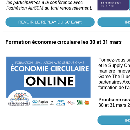
les participant-es à la conférence avec
l'adhésion AfrSCM au tarif renouvellement.
REVOIR LE REPLAY DU SC Event
IN
Formation économie circulaire les 30 et 31 mars
Formez-vous su
et le Supply 
manière innova
Game The Blue
partenaires Axo
formation de l
Prochaine ses
30 et 31 mars 2
IN