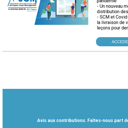
pandémie
- Un nouveau mo
distribution de
- SCM et Covid
la livraison de
leçons pour de
ACCEDE
Avis aux contributions. Faîtes-nous part de