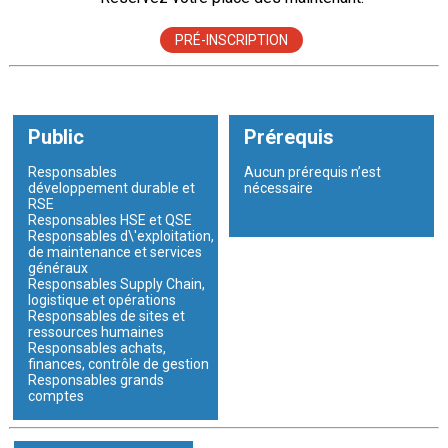
PRÉ-INSCRIPTION
Public
Prérequis
Responsables
Aucun prérequis n’est
développement durable et
nécessaire
RSE
Responsables HSE et QSE
Responsables d\'exploitation,
de maintenance et services
généraux
Responsables Supply Chain,
logistique et opérations
Responsables de sites et
ressources humaines
Responsables achats,
finances, contrôle de gestion
Responsables grands
comptes