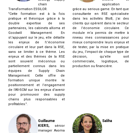
chain
application
Transformation ESSILOR.
grâce au serious game. En tant que
"Cette formation est à la fois
consultante en RSE spécialisée
pratique et théorique grâce à la
dans les activités BtoB, j’ai des
double expertise de ses
clients qui opèrent dans le secteur
partenaires, les cabinets aXoma et
de l’économie circulaire. Ce
Goodwill Management. En
module m’a permis de mettre à
s\'appuyant sur le jeu, elle détaille
niveau mes connaissances pour
les enjeux de l\'économie
mieux comprendre leurs enjeux et
circulaire et leur part dans la RSE,
de tester, par la mise en pratique
sans se limiter à ce thème. Les
du jeu, l’impact de chaque type de
enjeux et des thèmes de la RSE
décision, qu’elle soit
sont souvent méconnus ou
commerciale, logistique, de
partiellement connus dans les
production ou financière.
équipes de Supply Chain
Management. Cette offre de
formation unique montre le
positionnement et l’engagement
de l’AfrSCM sur les enjeux d’avenir
pour promouvoir des supply
chains plus responsables et
profitables.".
Guillaume
Saliha
KIERS,
sénior
manager Axoma