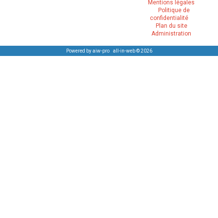
Mentions légales
Politique de
confidentialité
Plan du site
Administration
Powered by aiw-pro
|
all-in-web © 2026