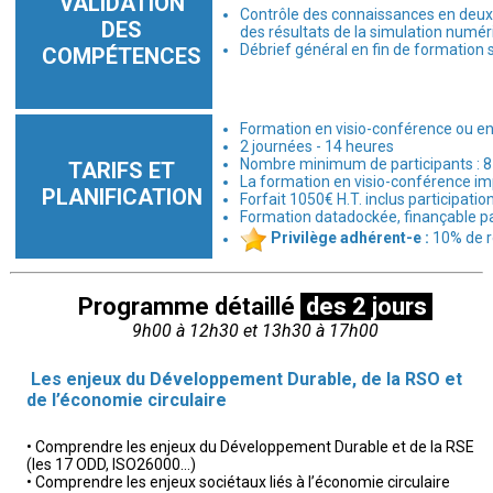
VALIDATION
Contrôle des connaissances en deux par
DES
des résultats de la simulation numé
Débrief général en fin de formation s
COMPÉTENCES
Formation en visio-conférence ou en 
2 journées - 14 heures
Nombre minimum de participants : 8 
TARIFS ET
La formation en visio-conférence imp
PLANIFICATION
Forfait 1050€ H.T. inclus participati
Formation datadockée, finançable 
Privilège adhérent-e :
10% de re
Programme détaillé
des 2 jours
9h00 à 12h30 et 13h30 à 17h00
Les enjeux du Développement Durable, de la RSO et
de l’économie circulaire
• Comprendre les enjeux du Développement Durable et de la RSE
(les 17 ODD, ISO26000…)
• Comprendre les enjeux sociétaux liés à l’économie circulaire