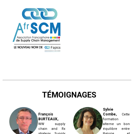
TÉMOIGNAGES
Sylvie
François
Combe,
Cette
BURTEAUX,
formation
WW supply
alterne un bon
chain and Rx
équilibre entre
strategy Supply
théorie et