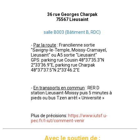
36 rue Georges Charpak
75567 Lieusaint
salle B003 (Bâtiment B, RDC)
-
Par la route
: Francilienne sortie
"Savigny-le-Temple, Moissy-Cramayel,
Lieusaint" ou A5 sortie "Lieusaint"
GPS: parking rue Cousin 48°37'35.3"N
2°33'36.9"E, parking rue Charpak
48°37'37.5"N 2°33'46.2"E
-
En transports en commun
: RER D
station Lieusaint-Moissy puis 5 minutes à
pieds ou bus Tzen arrêt « Université »
Plus de précisions:
https://www.iutsf.u-
pec.fr/l-iut/comment-venir
Avec le soutien de :