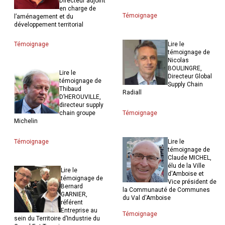
Directeur adjoint
en charge de
Témoignage
l’aménagement et du
développement territorial
Témoignage
Lire le
témoignage de
Nicolas
BOULINGRE,
Lire le
Directeur Global
témoignage de
Supply Chain
Thibaud
Radiall
D’HEROUVILLE,
directeur supply
chain groupe
Témoignage
Michelin
Témoignage
Lire le
témoignage de
Claude MICHEL,
élu de la Ville
Lire le
d'Amboise et
témoignage de
Vice président de
Bernard
la Communauté de Communes
GARNIER,
du Val d'Amboise
référent
Entreprise au
Témoignage
sein du Territoire d’Industrie du