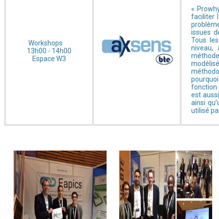
« Prowhy
facilite
problème
issues d
Tous le
Workshops
niveau, 
13h00 - 14h00
méthode
Espace W3
modélis
méthodol
pourquoi
fonction 
est aussi
ainsi qu’
utilisé 