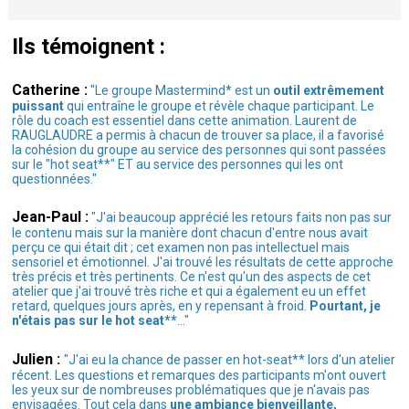
Ils témoignent :
Catherine :
"Le groupe Mastermind* est un
outil extrêmement
puissant
qui entraîne le groupe et révèle chaque participant. Le
rôle du coach est essentiel dans cette animation. Laurent de
RAUGLAUDRE a permis à chacun de trouver sa place, il a favorisé
la cohésion du groupe au service des personnes qui sont passées
sur le "hot seat**" ET au service des personnes qui les ont
questionnées."
Jean-Paul :
"J'ai beaucoup apprécié les retours faits non pas sur
le contenu mais sur la manière dont chacun d'entre nous avait
perçu ce qui était dit ; cet examen non pas intellectuel mais
sensoriel et émotionnel. J'ai trouvé les résultats de cette approche
très précis et très pertinents. Ce n'est qu'un des aspects de cet
atelier que j'ai trouvé très riche et qui a également eu un effet
retard, quelques jours après, en y repensant à froid.
Pourtant, je
n'étais pas sur le hot seat**
..."
Julien :
"J'ai eu la chance de passer en hot-seat** lors d'un atelier
récent. Les questions et remarques des participants m'ont ouvert
les yeux sur de nombreuses problématiques que je n'avais pas
envisagées. Tout cela dans
une ambiance bienveillante,